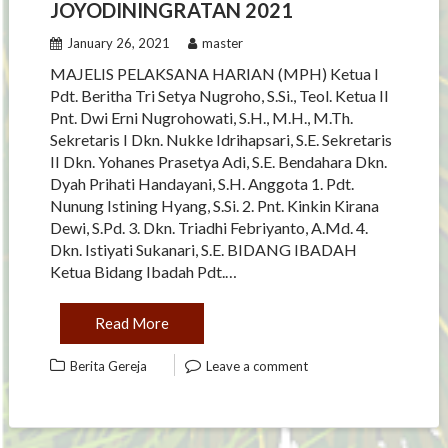
JOYODININGRATAN 2021
January 26, 2021
master
MAJELIS PELAKSANA HARIAN (MPH) Ketua I
Pdt. Beritha Tri Setya Nugroho, S.Si., Teol. Ketua II
Pnt. Dwi Erni Nugrohowati, S.H., M.H., M.Th.
Sekretaris I Dkn. Nukke Idrihapsari, S.E. Sekretaris
II Dkn. Yohanes Prasetya Adi, S.E. Bendahara Dkn.
Dyah Prihati Handayani, S.H. Anggota 1. Pdt.
Nunung Istining Hyang, S.Si. 2. Pnt. Kinkin Kirana
Dewi, S.Pd. 3. Dkn. Triadhi Febriyanto, A.Md. 4.
Dkn. Istiyati Sukanari, S.E. BIDANG IBADAH
Ketua Bidang Ibadah Pdt.…
Read More
Berita Gereja
Leave a comment