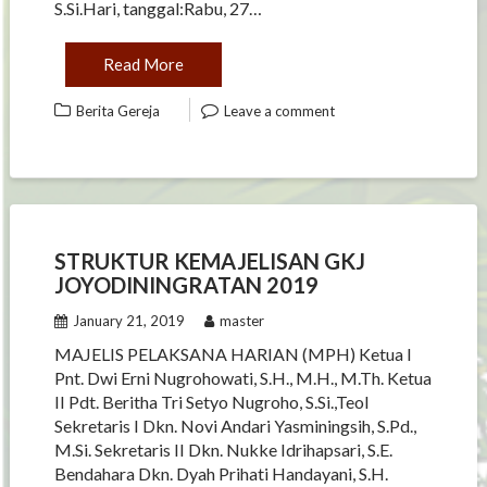
S.Si.Hari, tanggal:Rabu, 27…
Read More
Berita Gereja
Leave a comment
STRUKTUR KEMAJELISAN GKJ
JOYODININGRATAN 2019
January 21, 2019
master
MAJELIS PELAKSANA HARIAN (MPH) Ketua I
Pnt. Dwi Erni Nugrohowati, S.H., M.H., M.Th. Ketua
II Pdt. Beritha Tri Setyo Nugroho, S.Si.,Teol
Sekretaris I Dkn. Novi Andari Yasminingsih, S.Pd.,
M.Si. Sekretaris II Dkn. Nukke Idrihapsari, S.E.
Bendahara Dkn. Dyah Prihati Handayani, S.H.