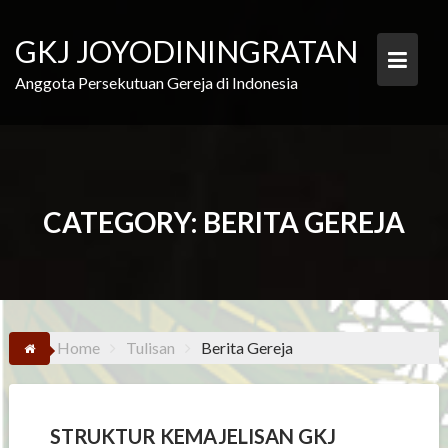
Skip
to
GKJ JOYODININGRATAN
content
Anggota Persekutuan Gereja di Indonesia
CATEGORY:
BERITA GEREJA
Home
Tulisan
Berita Gereja
STRUKTUR KEMAJELISAN GKJ